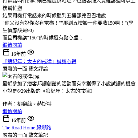
打電話叫件的時候已經提供地址，也跟客服人員確認過可以上
樓幫忙搬
結果司機打電話來的時候聽到五樓卻兇巴巴地說
"你又沒有說你沒有電梯！""那到五樓搬一件要收150啊！"(學
生價應該是90)
而且司機講"150"的時候還有點心虛...
繼續閱讀
16年前
『狼紀年：太古的戒律』試讀心得
嚴肅的一面
藝文評論
最近參加了痞客邦讀創館的活動而有幸獲得了小說試讀的機會
小說是6/29出版的《狼紀年：太古的戒律》
作者：桃樂絲。赫斯特
繼續閱讀
16年前
The Road Home 歸鄉路
嚴肅的一面
散文筆記