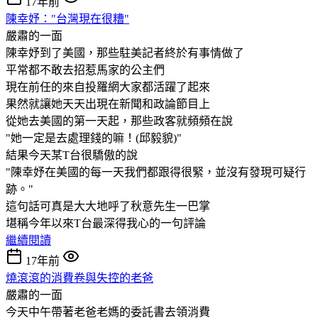
17年前
陳幸妤："台灣現在很糟"
嚴肅的一面
陳幸妤到了美國，那些駐美記者終於有事情做了
平常都不敢去招惹馬家的公主們
現在前任的來自投羅網大家都活躍了起來
果然就讓她天天出現在新聞和政論節目上
從她去美國的第一天起，那些政客就頻頻在說
"她一定是去處理錢的嘛！(邱毅貌)"
結果今天某Τ台很驕傲的說
"陳幸妤在美國的每一天我們都跟得很緊，並沒有發現可疑行
跡。"
這句話可真是大大地呼了秋意先生一巴掌
堪稱今年以來Τ台最深得我心的一句評論
繼續閱讀
17年前
燒滾滾的消費卷與失控的老爸
嚴肅的一面
今天中午帶著老爸老媽的委託書去領消費