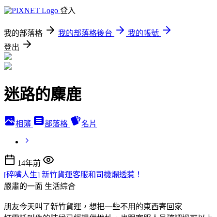
登入
我的部落格
我的部落格後台
我的帳號
登出
迷路的麋鹿
相簿
部落格
名片
14年前
[碎嘴人生] 新竹貨運客服和司機爛透惹！
嚴肅的一面
生活綜合
朋友今天叫了新竹貨運，想把一些不用的東西寄回家