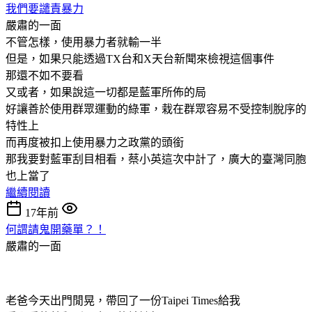
我們要譴責暴力
嚴肅的一面
不管怎樣，使用暴力者就輸一半
但是，如果只能透過TX台和X天台新聞來檢視這個事件
那還不如不要看
又或者，如果說這一切都是藍軍所佈的局
好讓善於使用群眾運動的綠軍，栽在群眾容易不受控制脫序的
特性上
而再度被扣上使用暴力之政黨的頭銜
那我要對藍軍刮目相看，蔡小英這次中計了，廣大的臺灣同胞
也上當了
繼續閱讀
17年前
何謂請鬼開藥單？！
嚴肅的一面
老爸今天出門閒晃，帶回了一份Taipei Times給我