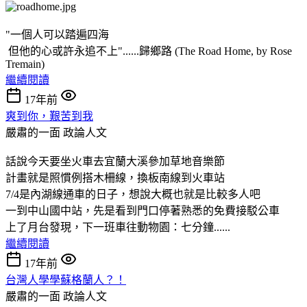
"一個人可以踏遍四海
但他的心或許永追不上"......歸鄉路 (The Road Home, by Rose
Tremain)
繼續閱讀
17年前
爽到你，艱苦到我
嚴肅的一面
政論人文
話說今天要坐火車去宜蘭大溪參加草地音樂節
計畫就是照慣例搭木柵線，換板南線到火車站
7/4是內湖線通車的日子，想說大概也就是比較多人吧
一到中山國中站，先是看到門口停著熟悉的免費接駁公車
上了月台發現，下一班車往動物園：七分鐘......
繼續閱讀
17年前
台灣人學學蘇格蘭人？！
嚴肅的一面
政論人文