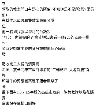
卷
領取的教室門口有熱心的阿伯 (不知道是不是所謂的里長
伯)
在幫忙以單數和雙數鄰來區分隊
伍
他一看到我就以流利的台語說....
"阿弟，你第幾的？(奪走通知書看一眼) 26的去那一排
～"
頓時好想拿出我的身分證嚇他個心臟病
發
點收完三人份的消費卷
走廊上放著高雄市政府印發的"牛轉乾坤 大港犇騰"春
聯
印著牛的剪紙圖案還不錯看就拿了一
張
最下面有1.5 x 1.5字體的高雄市政府、陳菊敬贈以及花媽一
隻
拿來貼在電梯口剛好