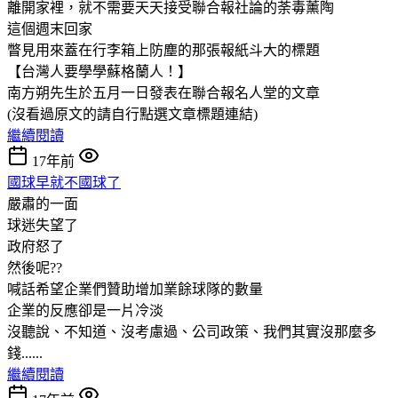
離開家裡，就不需要天天接受聯合報社論的荼毒薰陶
這個週末回家
瞥見用來蓋在行李箱上防塵的那張報紙斗大的標題
【台灣人要學學蘇格蘭人！】
南方朔先生於五月一日發表在聯合報名人堂的文章
(沒看過原文的請自行點選文章標題連結)
繼續閱讀
17年前
國球早就不國球了
嚴肅的一面
球迷失望了
政府怒了
然後呢??
喊話希望企業們贊助增加業餘球隊的數量
企業的反應卻是一片冷淡
沒聽說、不知道、沒考慮過、公司政策、我們其實沒那麼多
錢......
繼續閱讀